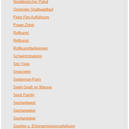
Norddeutscher Pokal
Osteroder Stadtwaldlauf
Peter Pan Aufführung
Power-Zirkel
Rollkunst
Rollkunst
Rolllkunstläuferinnen
Schwimmtraining
Sitz-Yoga
Snoezelen
Spiderman-Party
Spiel+Spaß im Wasser
Sport Family
Sportanbgeot
Sportangebot
Sportangebot
Sportler u. Ehrenamtspreisverleihung