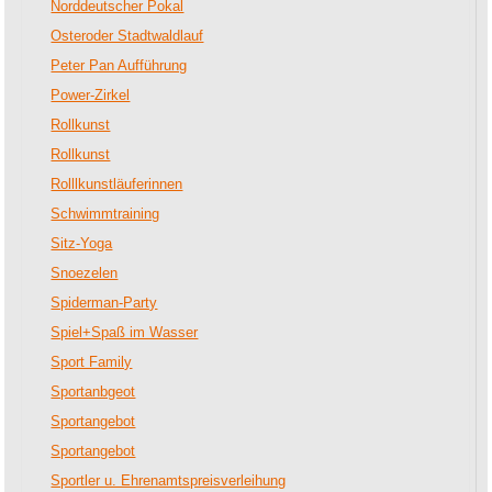
Norddeutscher Pokal
Osteroder Stadtwaldlauf
Peter Pan Aufführung
Power-Zirkel
Rollkunst
Rollkunst
Rolllkunstläuferinnen
Schwimmtraining
Sitz-Yoga
Snoezelen
Spiderman-Party
Spiel+Spaß im Wasser
Sport Family
Sportanbgeot
Sportangebot
Sportangebot
Sportler u. Ehrenamtspreisverleihung